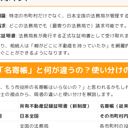
網羅
: 特定の市町村だけでなく、日本全国の法務局が管理す
請求
: どこの法務局でも（最寄りの法務局で）請求可能です
な証明書
: 法務局長が発行する正式な証明書として受け取れ
より、相続人は「親がどこに不動産を持っていたか」を網羅
防ぐことができるようになります。
. 「名寄帳」と何が違うの？使い分け
あ、もう市役所の名寄帳はいらないの？」と思われるかもし
書士の視点から、両者の違いと使い分けを解説します。
所有不動産記録証明書（新制度）
名寄帳（従
囲
日本全国
その市町村
全国の法務局
各市町村の