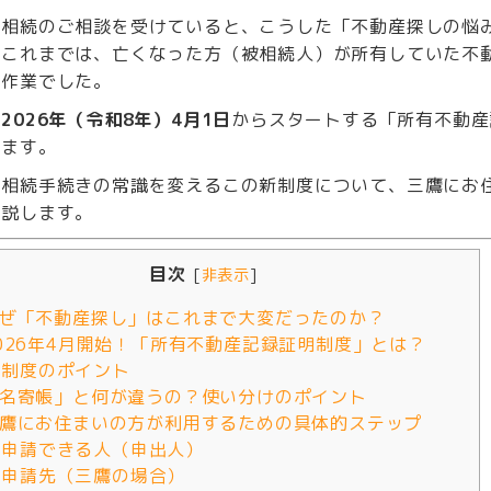
で相続のご相談を受けていると、こうした「不動産探しの悩
。これまでは、亡くなった方（被相続人）が所有していた不
な作業でした。
、
2026年（令和8年）4月1日
からスタートする「所有不動産
ります。
、相続手続きの常識を変えるこの新制度について、三鷹にお
解説します。
目次
[
非表示
]
 なぜ「不動産探し」はこれまで大変だったのか？
 2026年4月開始！「所有不動産記録証明制度」とは？
制度のポイント
 「名寄帳」と何が違うの？使い分けのポイント
 三鷹にお住まいの方が利用するための具体的ステップ
申請できる人（申出人）
申請先（三鷹の場合）