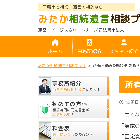
三鷹市で相続・遺言の相談なら
みたか
相続遺言
相談
イージス＆パートナーズ司法書士法人
ホーム
事務所紹介
スタッフ紹介
みたか相続遺言相談プラザ
>
所有不動産記録証明制度
所
事務所紹介
当事務所に関して
はこちら！
公開日：
初めての方へ
相続専門の司法書士が
「亡く
丁寧に説明
！
「実家
料金表
費用はいくら
かかるの？
「固定