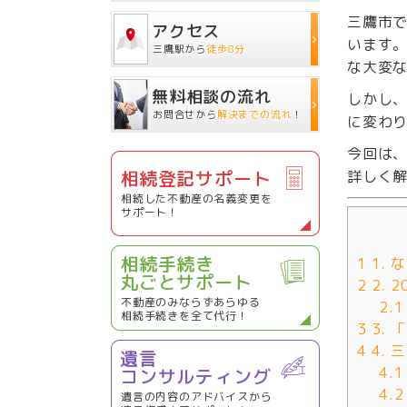
三鷹市
アクセス
います
三鷹駅から
徒歩8分
な大変
無料相談の流れ
しかし
お問合せから
解決までの流れ
！
に変わ
今回は
相続登記サポート
詳しく
相続した不動産の名義変更を
サポート！
相続手続き
1
1.
丸ごとサポート
2
2.
不動産のみならずあらゆる
2.1
相続手続きを全て代行！
3
3.
4
4.
遺言
4.1
コンサルティング
4.2
遺言の内容のアドバイスから