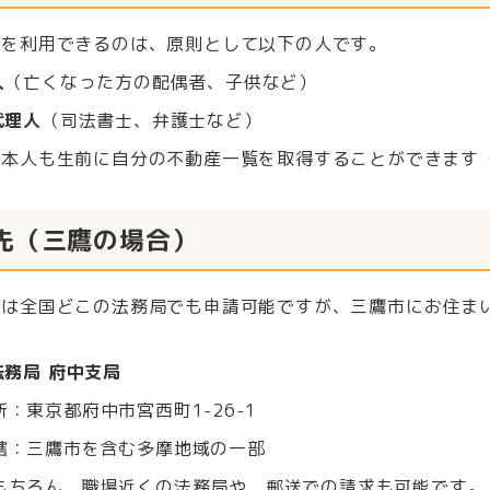
度を利用できるのは、原則として以下の人です。
人
（亡くなった方の配偶者、子供など）
代理人
（司法書士、弁護士など）
者本人も生前に自分の不動産一覧を取得することができます
先（三鷹の場合）
度は全国どこの法務局でも申請可能ですが、三鷹市にお住ま
。
法務局 府中支局
所：東京都府中市宮西町1-26-1
轄：三鷹市を含む多摩地域の一部
もちろん、職場近くの法務局や、郵送での請求も可能です。