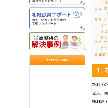
遺言作成までサポート！
4.3
5
5.
相続放棄サポート
6
6.
借金・財産の相続放棄の
手続きをサポート
6.1
6.2
当事務所の
6.3
解決事例
7
7.
7.1
8
事務
Access map
1
新制度
従来、
権利証