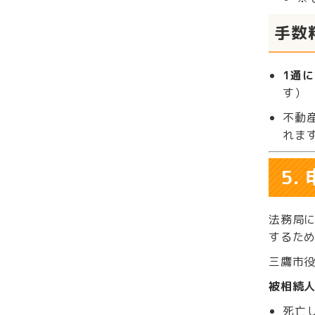
手数
1通
す）
不動
れま
5
法務局
するた
三鷹市
被相続
死亡