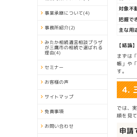
対象不
事業承継について
(4)
把握で
事務所紹介
(2)
主な用
みたか相続遺言相談プラザ
【結論
が三鷹市の相続で選ばれる
理由
(4)
まずは
帳」や
セミナー
す。
お客様の声
4
サイトマップ
では、
免責事項
順を見
お問い合わせ
申請