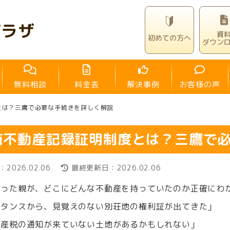
プラザ
資
初めての方へ
ダウン
無料相談
料金表
解決事例
お客様の声
とは？三鷹で必要な手続きを詳しく解説
有不動産記録証明制度とは？三鷹で
2026.02.06
最終更新日：2026.02.06
なった親が、どこにどんな不動産を持っていたのか正確にわ
のタンスから、見覚えのない別荘地の権利証が出てきた」
資産税の通知が来ていない土地があるかもしれない」