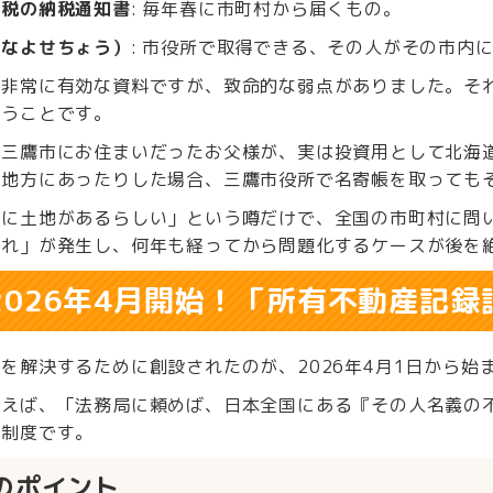
産税の納税通知書
: 毎年春に市町村から届くもの。
（なよせちょう）
: 市役所で取得できる、その人がその市内
は非常に有効な資料ですが、致命的な弱点がありました。そ
いうことです。
、三鷹市にお住まいだったお父様が、実は投資用として北海
が地方にあったりした場合、三鷹市役所で名寄帳を取っても
かに土地があるらしい」という噂だけで、全国の市町村に問
漏れ」が発生し、何年も経ってから問題化するケースが後を
 2026年4月開始！「所有不動産記
を解決するために創設されたのが、2026年4月1日から
言えば、「法務局に頼めば、日本全国にある『その人名義の
な制度です。
のポイント