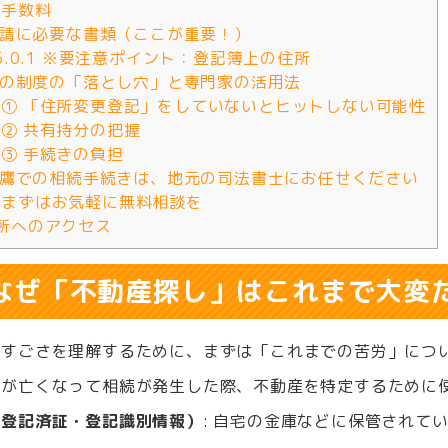
手数料
 申請に必要な書類（ここが重要！）
5.0.1
※要注意ポイント：登記簿上の住所
 この制度の「落とし穴」と専門家の活用法
① 「住所変更登記」をしていないとヒットしない可能性
② 共有持分の把握
③ 手続きの負担
 三鷹での相続手続きは、地元の司法書士にお任せください
まずはお気軽に無料相談を
所へのアクセス
. なぜ「不動産探し」はこれまで大変
のすごさを理解するために、まずは「これまでの苦労」につ
親が亡くなって相続が発生した際、不動産を特定するために
（登記済証・登記識別情報）
: 自宅の金庫などに保管されて