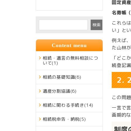
固定資
名寄帳
これら
検索
い」と
例えば
Content menu
た山林
「どこ
相続・遺言の無料相談につ
いて
(1)
続登記
相続の基礎知識
(6)
2.
遺産分割協議
(6)
この問題
相続に関わる手続き
(14)
一言で
画期的
相続税申告・納税
(5)
制度