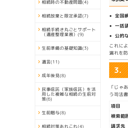
相続時の不動産問題
(4)
全国
相続放棄と限定承認
(7)
一括
相続手続き丸ごとサポート
（遺産整理業務）
(9)
公的
これに
生前準備の基礎知識
(3)
漏れを
遺言
(11)
3
成年後見
(8)
「じゃ
民事信託（家族信託）を活
用した複雑な相続の生前対
う司法
策
(6)
項目
生前贈与
(8)
検索範
請求先
相続対策あれこれ
(4)