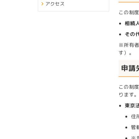
アクセス
この制
相続
その
※所有
す）。
申請
この制
ります
東京
住
管
※