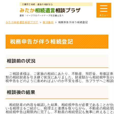
三鷹市で相続・遺言の相談なら
みたか
相続遺言
相談プラザ
イージス＆パートナーズ司法書士法人
みたか相続遺言相談プラザ
>
解決事例
>
税務申告が伴う相続登記
税務申告が伴う相続登記
相談前の状況
ご相談者様は、ご家族の相続にあたり、不動産、預貯金、有価証券
類の相続財産を引き継ぐ状況にありました。財産額から相続税申告が
税申告をどのように進めればよいのか不安を感じ、当プラザへご相談
相談後の結果
相続財産の内容を確認した結果、相続税申告が必要であることが分
いる税理士をご紹介し、税理士と連携を取りながら、不動産の相続登
相続税申告は期限内に完了し、不動産の相続登記も無事に終えること