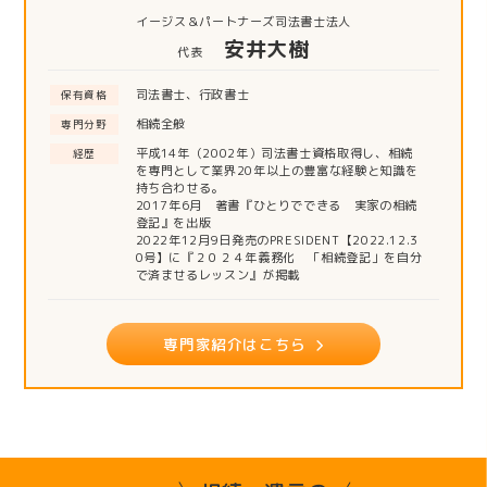
イージス＆パートナーズ司法書士法人
安井大樹
代表
司法書士、行政書士
保有資格
相続全般
専門分野
平成14年（2002年）司法書士資格取得し、相続
経歴
を専門として業界20年以上の豊富な経験と知識を
持ち合わせる。
2017年6月 著書『ひとりでできる 実家の相続
登記』を出版
2022年12月9日発売のPRESIDENT【2022.12.3
0号】に『２０２４年義務化 「相続登記」を自分
で済ませるレッスン』が掲載
専門家紹介はこちら