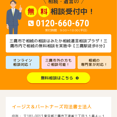
相続・遺言の
相談受付中！
無
料
0120-660-670
9:00～18:00(平日)
三鷹市で相続の相談はみたか相続遺言相談プラザ！三
鷹市内で相続の無料相談を実施中【三鷹駅徒歩8分】
オンライン
三鷹市外の方も
相続の
相談対応！
ご相談可能！
専門家が対応！
無料相談はこちら
イージス＆パートナーズ司法書士法人
〒181-0013 東京都三鷹市下連雀三丁目３１番４ー１