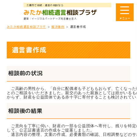
三鷹市で相続・遺言の相談なら
みたか
相続遺言
相談プラザ
イージス＆パートナーズ司法書士法人
みたか相続遺言相談プラザ
>
解決事例
>
遺言書作成
遺言書作成
相談前の状況
ご高齢の男性から、「自分に配偶者も子どももおらず、亡くなった
とのご相談をいただきました。親交のあった親族としては姪がいるも
からず、財産を公益団体である赤十字に寄付することも検討されてい
相談後の結果
ご意向を丁寧に伺い、財産の一部を公益団体へ寄付し、残りを特定
して、公正証書遺言の作成をご提案しました。

　遺言内容の整理、文案の作成、必要書類の確認、日程調整などのサ