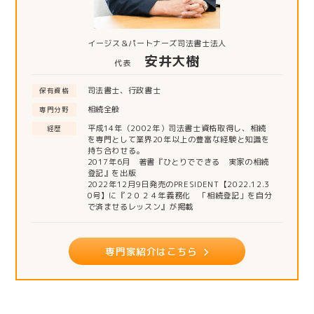
イージス＆パートナーズ司法書士法人
安井大樹
代表
司法書士、行政書士
保有資格
相続全般
専門分野
平成14年（2002年）司法書士資格取得し、相続
経歴
を専門として業界20年以上の豊富な経験と知識を
持ち合わせる。
2017年6月 著書『ひとりでできる 実家の相続
登記』を出版
2022年12月9日発売のPRESIDENT【2022.12.3
0号】に『２０２４年義務化 「相続登記」を自分
で済ませるレッスン』が掲載
専門家紹介はこちら